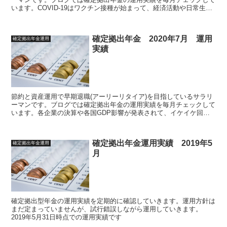
います。COVID-19はワクチン接種が始まって、経済活動や日常生活
が元に戻ってくるという期待感が高まっていますが、COVIDの驚異
が無くなった時に逆に経済の悪さが浮き彫りになる可能性もあります
ね。長期投資なので、動じずにコツコツと購入していきますが、少し
確定拠出年金 2020年7月 運用
確定拠出年金運用
国内株・債権の購入・持ち方に変化をつけていくか迷走中です。今月
実績
は2021年3月運用実績のまとめです
節約と資産運用で早期退職(アーリーリタイア)を目指しているサラリ
ーマンです。ブログでは確定拠出年金の運用実績を毎月チェックして
います。各企業の決算や各国GDP影響が発表されて、イケイケ回復
基調が止まりましたね。アフターコロナと言うには早すぎるかも。今
月は2020年7月運用実績のまとめです
確定拠出年金運用実績 2019年5
確定拠出年金運用
月
確定拠出型年金の運用実績を定期的に確認していきます。運用方針は
まだ定まっていませんが、試行錯誤しながら運用していきます。
2019年5月31日時点での運用実績です