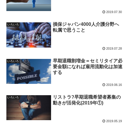
2019.07.30
損保ジャパン4000人介護分野へ
いろいろ
転属で思うこと
2019.07.28
早期退職割増金＝セミリタイア必
いろいろ
要金額になれば雇用流動化は加速
する
2019.06.16
リストラ?早期退職希望者募集の
いろいろ
動きが活発化(2019年①)
2019.05.19