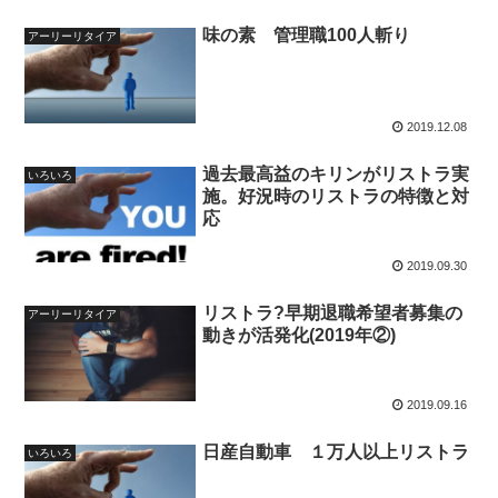
味の素 管理職100人斬り
アーリーリタイア
2019.12.08
過去最高益のキリンがリストラ実
いろいろ
施。好況時のリストラの特徴と対
応
2019.09.30
リストラ?早期退職希望者募集の
アーリーリタイア
動きが活発化(2019年②)
2019.09.16
日産自動車 １万人以上リストラ
いろいろ