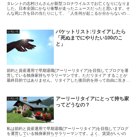
タレントの志村けんさんが新型コロナウイルスでお亡くなりになりま
した。日本全国にかなり衝撃が走ったニュースだったと思います。そ
んな死に方を目の当たりにして、「人生何が起こるか分からないので
悔いの残らないよう自分の思うように生きていこう」と改めて考えさ
せられました
バケットリスト:リタイアしたら
いろいろ
「死ぬまでにやりたい100のこ
と」
節約と資産運用で早期退職(アーリーリタイア)を目指してブログを運
営している独身家持ちサラリーマンです。ただリタイア することが
最終目的ではありません。リタイアした後目的を持って自由に生きる
ためにバケットリスト (棺桶リスト)を作成しています。バケットリス
ト完成させた上で、リタイア資金に反映していきます
アーリーリタイアにとって持ち家
いろいろ
ってどうなの？
私は節約と資産運用で早期退職(アーリーリタイア)を目指してブログ
を運営している独身家持ちサラリーマンです。よく、賃貸がいいの