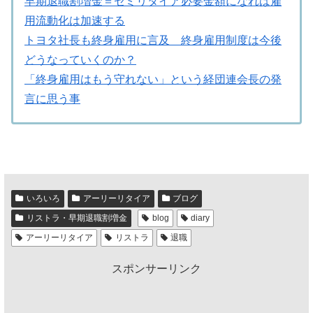
早期退職割増金＝セミリタイア必要金額になれば雇
用流動化は加速する
トヨタ社長も終身雇用に言及 終身雇用制度は今後
どうなっていくのか？
「終身雇用はもう守れない」という経団連会長の発
言に思う事
いろいろ
アーリーリタイア
ブログ
リストラ・早期退職割増金
blog
diary
アーリーリタイア
リストラ
退職
スポンサーリンク