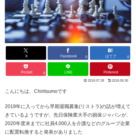
X
Facebook
はてブ
0
0
Pocket
LINE
Pinterest
0
2019.07.28
2019.09.30
こんにちは、Chiritsumoです
2019年に入ってから早期退職募集(リストラ)の話が増えて
きているようですが、先日保険業大手の損保ジャパンが、
2020年度末までに社員4,000人を介護などのグループ企業
に配置転換すると発表がありました