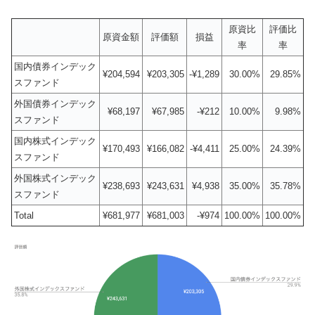
原資比
評価比
原資金額
評価額
損益
率
率
国内債券インデック
¥204,594
¥203,305
-¥1,289
30.00%
29.85%
スファンド
外国債券インデック
¥68,197
¥67,985
-¥212
10.00%
9.98%
スファンド
国内株式インデック
¥170,493
¥166,082
-¥4,411
25.00%
24.39%
スファンド
外国株式インデック
¥238,693
¥243,631
¥4,938
35.00%
35.78%
スファンド
Total
¥681,977
¥681,003
-¥974
100.00%
100.00%