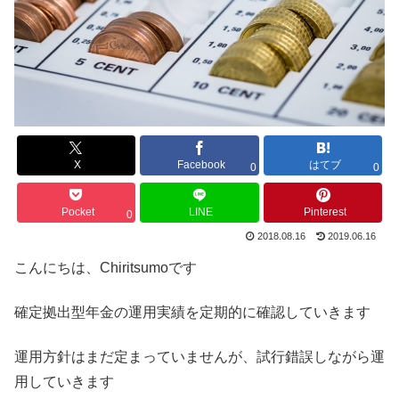
X
Facebook
はてブ
0
0
Pocket
LINE
Pinterest
0
2018.08.16
2019.06.16
こんにちは、Chiritsumoです
確定拠出型年金の運用実績を定期的に確認していきます
運用方針はまだ定まっていませんが、試行錯誤しながら運
用していきます