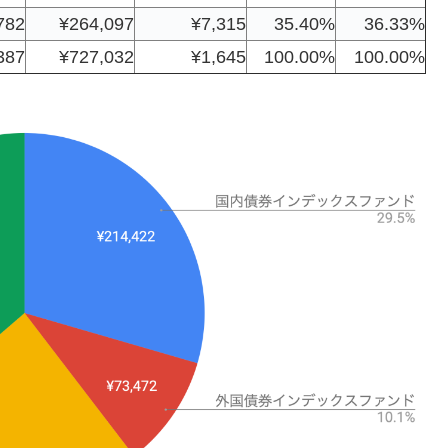
782
¥264,097
¥7,315
35.40%
36.33%
387
¥727,032
¥1,645
100.00%
100.00%