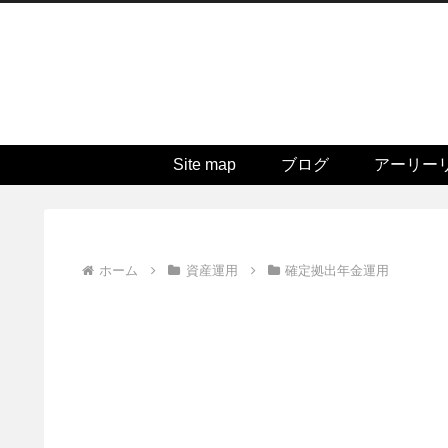
Site map
ブログ
アーリー
ホーム
資産運用
確定拠出年金運用