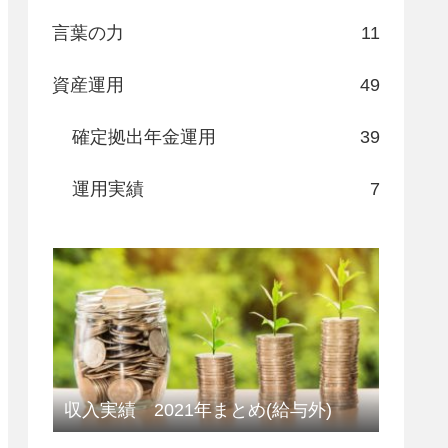
言葉の力
11
資産運用
49
確定拠出年金運用
39
運用実績
7
収入実績 2021年まとめ(給与外)