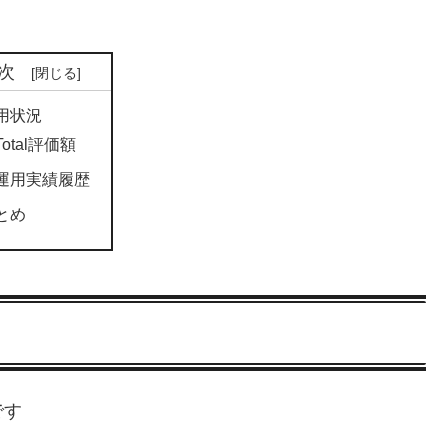
次
用状況
Total評価額
運用実績履歴
とめ
です