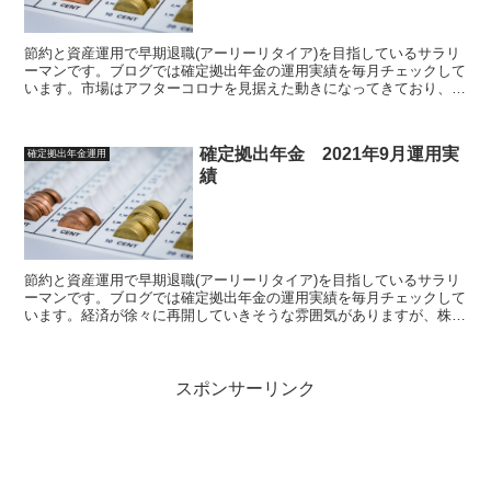
節約と資産運用で早期退職(アーリーリタイア)を目指しているサラリ
ーマンです。ブログでは確定拠出年金の運用実績を毎月チェックして
います。市場はアフターコロナを見据えた動きになってきており、運
用もようやくプラ転しましたが油断は禁物です。今月は2020年5月運
用実績のまとめです
確定拠出年金 2021年9月運用実
確定拠出年金運用
績
節約と資産運用で早期退職(アーリーリタイア)を目指しているサラリ
ーマンです。ブログでは確定拠出年金の運用実績を毎月チェックして
います。経済が徐々に再開していきそうな雰囲気がありますが、株価
は既に上がり過ぎな気もしています。長期投資なので、動じずにコツ
コツと購入していきますが、ポートフォリオはそろそろ変化させよう
と思っています。今月は2021年9月運用実績のまとめです
スポンサーリンク