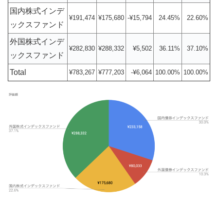
国内株式インデ
¥191,474
¥175,680
-¥15,794
24.45%
22.60%
ックスファンド
外国株式インデ
¥282,830
¥288,332
¥5,502
36.11%
37.10%
ックスファンド
Total
¥783,267
¥777,203
-¥6,064
100.00%
100.00%