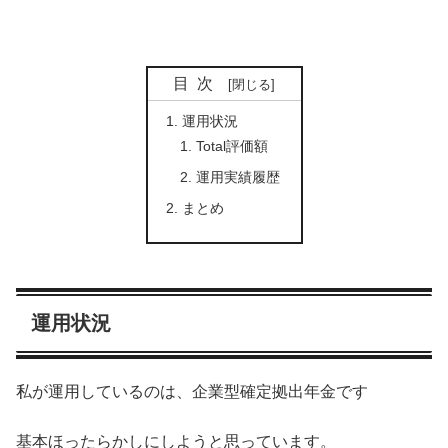
目次
運用状況
Total評価額
運用実績履歴
まとめ
運用状況
私が運用しているのは、企業型確定拠出年金です
基本ほったらかしにしようと思っています。