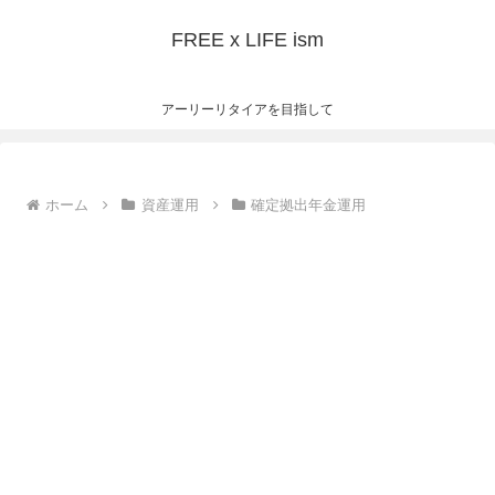
FREE x LIFE ism
アーリーリタイアを目指して
ホーム
資産運用
確定拠出年金運用