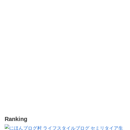
Ranking