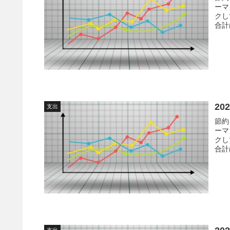
ーマ
クし
合計
20
支出
節約
ーマ
クし
合計
した
した
支出