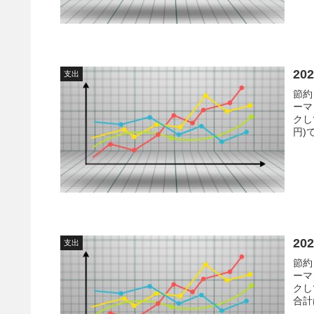
20
支出
節約
ーマ
クし
円)
かっ
20
支出
節約
ーマ
クし
合計
会社