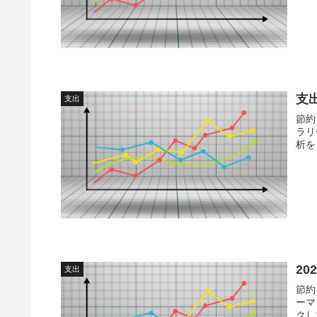
コツ
思い
支
支出
節約
ラリ
析を
20
支出
節約
ーマ
クし