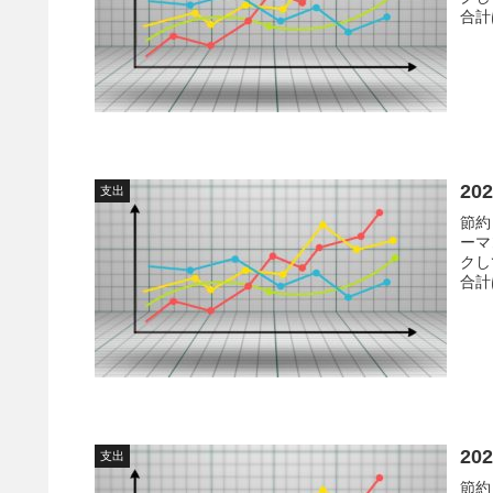
合計
耐久
20
支出
節約
ーマ
クし
合計
費・
に向
20
支出
節約