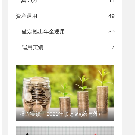
言葉の力
11
資産運用
49
確定拠出年金運用
39
運用実績
7
収入実績 2021年まとめ(給与外)