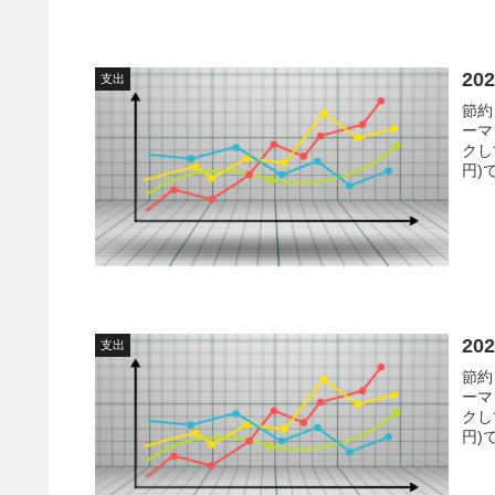
20
支出
節約
ーマ
クし
円)
番支
20
支出
節約
ーマ
クし
円)
な月