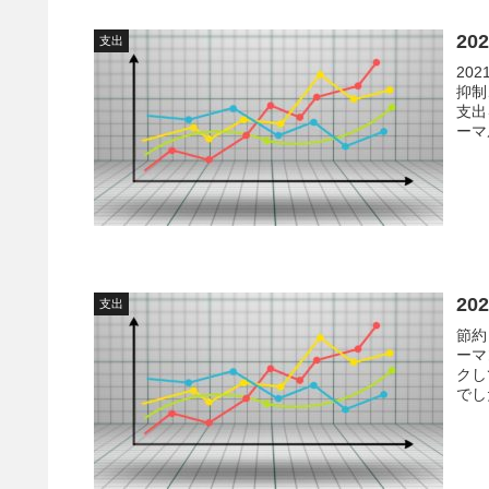
20
支出
20
抑制
支出
ーマ
20
支出
節約
ーマ
クし
でし
支出