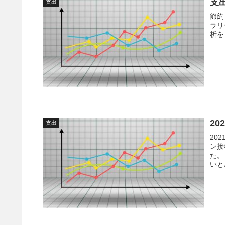
支
支出
節約
ラリ
析を
20
支出
20
ン接
た。
いと