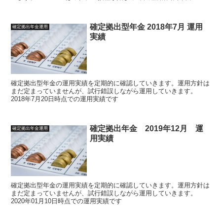
が元に戻ってくるという期待感が高まっていますが、COVIDの驚異
が無くなった時に逆に経済の悪さが浮き彫りになる可能性もあります
ね。長期投資なので、動じずにコツコツと購入していきますが、少し
確定拠出型年金 2018年7月 運用
確定拠出年金運用
国内株・債権の購入・持ち方に変化をつけていくか迷走中です。今月
実績
は2021年8月運用実績のまとめです
確定拠出型年金の運用実績を定期的に確認していきます。運用方針は
まだ定まっていませんが、試行錯誤しながら運用していきます。
2018年7月20日時点での運用実績です
確定拠出年金 2019年12月 運
確定拠出年金運用
用実績
確定拠出型年金の運用実績を定期的に確認していきます。運用方針は
まだ定まっていませんが、試行錯誤しながら運用していきます。
2020年01月10日時点での運用実績です