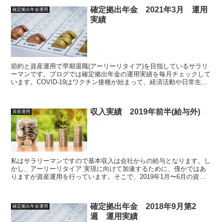
確定拠出年金 2021年3月 運用
確定拠出年金運用
実績
節約と資産運用で早期退職(アーリーリタイア)を目指しているサラリ
ーマンです。ブログでは確定拠出年金の運用実績を毎月チェックして
います。COVID-19はワクチン接種が始まって、経済活動や日常生活
が元に戻ってくるという期待感が高まっていますが、COVIDの驚異
が無くなった時に逆に経済の悪さが浮き彫りになる可能性もあります
ね。長期投資なので、動じずにコツコツと購入していきますが、少し
収入実績 2019年前半(給与外)
資産運用
国内株・債権の購入・持ち方に変化をつけていくか迷走中です。今月
は2021年3月運用実績のまとめです
私はサラリーマンですので基本収入は会社からの給与となります。し
かし、アーリーリタイア 実現に向けて加速するために、僅かではあ
りますが資産運用を行っています。そこで、2019年1月〜6月の資産
運用結果をまとめます
確定拠出年金 2018年9月第2
確定拠出年金運用
週 運用実績