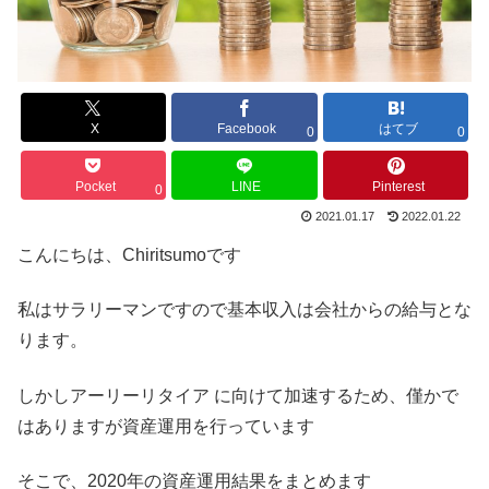
X
Facebook
はてブ
0
0
Pocket
LINE
Pinterest
0
2021.01.17
2022.01.22
こんにちは、Chiritsumoです
私はサラリーマンですので基本収入は会社からの給与とな
ります。
しかしアーリーリタイア に向けて加速するため、僅かで
はありますが資産運用を行っています
そこで、2020年の資産運用結果をまとめます