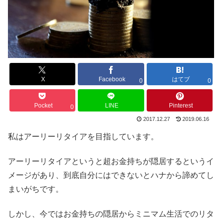
X
Facebook
はてブ
0
0
Pocket
LINE
Pinterest
0
2017.12.27
2019.06.16
私はアーリーリタイアを目指しています。
アーリーリタイアというと超お金持ちが隠居するというイ
メージがあり、到底自分にはできないとハナから諦めてし
まいがちです。
しかし、今ではお金持ちの隠居からミニマム生活でのリタ