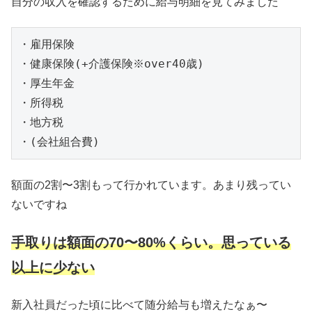
自分の収入を確認するために給与明細を見てみました
・雇用保険

・健康保険(+介護保険※over40歳)

・厚生年金

・所得税

・地方税

・(会社組合費)
額面の2割〜3割もって行かれています。あまり残ってい
ないですね
手取りは額面の70〜80%くらい。思っている
以上に少ない
新入社員だった頃に比べて随分給与も増えたなぁ〜