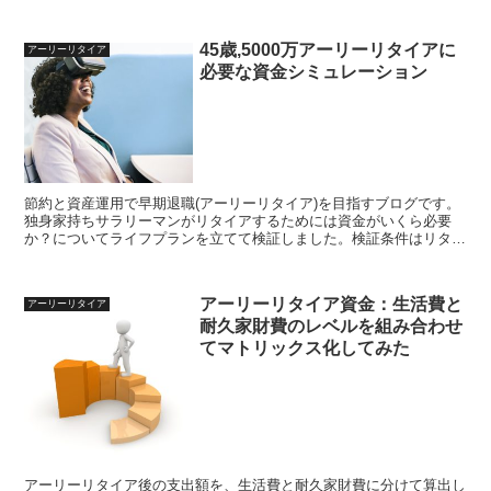
ア年齢40歳,資金は準富裕層の9000万円です。40歳はリタイア難易度
が高いですが早期リタイアしたくなるお年頃ではないでしょうか
45歳,5000万アーリーリタイアに
アーリーリタイア
必要な資金シミュレーション
節約と資産運用で早期退職(アーリーリタイア)を目指すブログです。
独身家持ちサラリーマンがリタイアするためには資金がいくら必要
か？についてライフプランを立てて検証しました。検証条件はリタイ
ア年齢45歳,資金は準富裕層の5000万円です。45歳リタイアはしっか
りした準備と決断力があれば不可能ではないと思います
アーリーリタイア資金：生活費と
アーリーリタイア
耐久家財費のレベルを組み合わせ
てマトリックス化してみた
アーリーリタイア後の支出額を、生活費と耐久家財費に分けて算出し