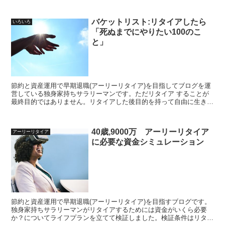
を中心に広がっています。今回の配置転換について思うことを投稿し
ていきます
バケットリスト:リタイアしたら
いろいろ
「死ぬまでにやりたい100のこ
と」
節約と資産運用で早期退職(アーリーリタイア)を目指してブログを運
営している独身家持ちサラリーマンです。ただリタイア することが
最終目的ではありません。リタイアした後目的を持って自由に生きる
ためにバケットリスト (棺桶リスト)を作成しています。バケットリス
ト完成させた上で、リタイア資金に反映していきます
40歳,9000万 アーリーリタイア
アーリーリタイア
に必要な資金シミュレーション
節約と資産運用で早期退職(アーリーリタイア)を目指すブログです。
独身家持ちサラリーマンがリタイアするためには資金がいくら必要
か？についてライフプランを立てて検証しました。検証条件はリタイ