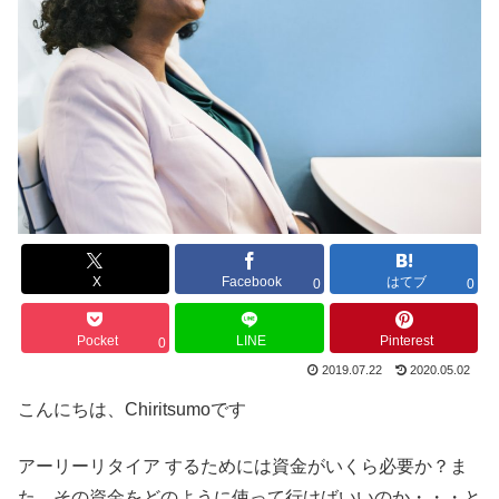
X
Facebook
はてブ
0
0
Pocket
LINE
Pinterest
0
2019.07.22
2020.05.02
こんにちは、Chiritsumoです
アーリーリタイア するためには資金がいくら必要か？ま
た、その資金をどのように使って行けばいいのか・・・と