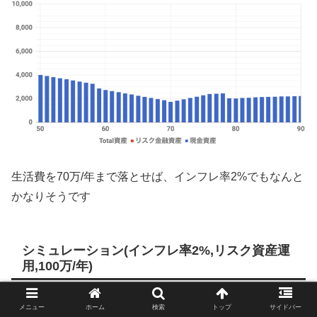
生活費を70万/年まで落とせば、インフレ率2%でもなんと
かなりそうです
シミュレーション(インフレ率2%,リスク資産運
用,100万/年)
70万/年では、生活がかなり厳しそうなので
メニュー
ホーム
検索
トップ
サイドバー