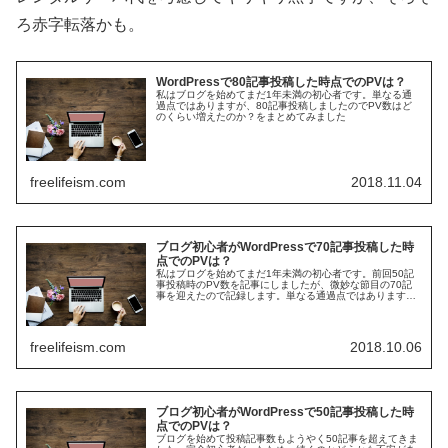
ろ赤字転落かも。
WordPressで80記事投稿した時点でのPVは？
私はブログを始めてまだ1年未満の初心者です。単なる通
過点ではありますが、80記事投稿しましたのでPV数はど
のくらい増えたのか？をまとめてみました
freelifeism.com
2018.11.04
ブログ初心者がWordPressで70記事投稿した時
点でのPVは？
私はブログを始めてまだ1年未満の初心者です。前回50記
事投稿時のPV数を記事にしましたが、微妙な節目の70記
事を迎えたので記録します。単なる通過点ではあります
が、50記事投稿からPV数はどのくらい増えたのか？むし
ろ減ったのか？確認してみます
freelifeism.com
2018.10.06
ブログ初心者がWordPressで50記事投稿した時
点でのPVは？
ブログを始めて投稿記事数もようやく50記事を超えてきま