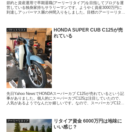
節約と資産運用で早期退職(アーリーリタイア)を目指してブログを運
営している独身家持ちサラリーマンです。ようやく資産3000万円に
到達しアッパーマス層の仲間入りをしました。目標のアーリーリタイ
アに向けてまだ道半ばではありますが、「アッパーマスになって感じ
ること」を綴っていきます
HONDA SUPER CUB C125が売
バケットリスト
れている
先日Yahoo NewsでHONDAスーパーカブ C125が売れているという記
事がありました。個人的にスーパーカブC125は注目していたので、
人気があるようでなんだか嬉しいです。なので、スーパーカブC125
の発表後の状況を追っていきます
リタイア資金 6000万円は地味に
アーリーリタイア
いい感じ？