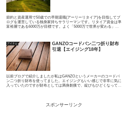
節約と資産運用で50歳での早期退職(アーリーリタイア)を目指してブ
ログを運営している独身家持ちサラリーマンです。リタイア資金は準
富裕層である6000万が目標です。よく「5000万で世界が変わる」と
言われますが、目標のリタイア資金を6000万にする理由とその魅力
を考えてみます
GANZOコードバン二つ折り財布
アイテム
引退【エイジング18年】
以前ブログで紹介しましたが私はGANZOというメーカーのコードバ
ン二つ折り財布を使ってました。エイジングもいい感じで非常に気に
入っていたのですが財布としては満身創痍で、綻びもひどくなってき
たので新しい財布に変える事にしました。18年間、ありがとう！
スポンサーリンク