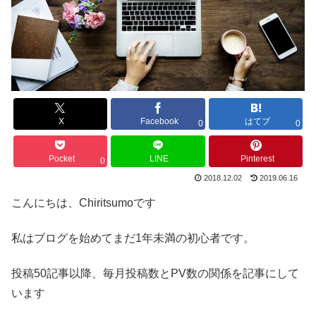
X
Facebook
はてブ
0
0
Pocket
LINE
Pinterest
0
2018.12.02
2019.06.16
こんにちは、Chiritsumoです
私はブログを始めてまだ1年未満の初心者です。
投稿50記事以降、毎月投稿数とPV数の関係を記事にして
います