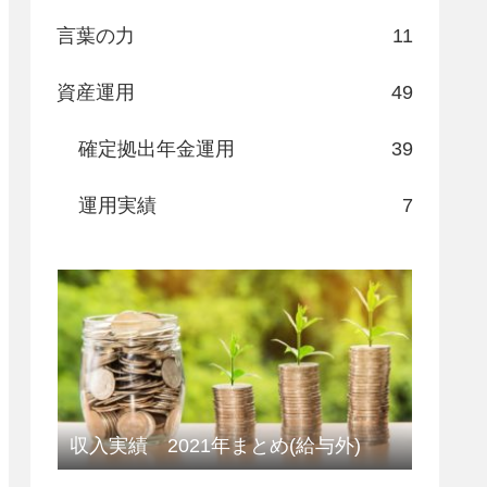
言葉の力
11
資産運用
49
確定拠出年金運用
39
運用実績
7
収入実績 2021年まとめ(給与外)