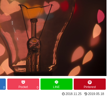
Pocket
LINE
Pinterest
0
0
2018.11.25
2019.05.18