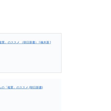
」のススメ （朝日新書） [ 楠木新 ]
らの「複業」のススメ (朝日新書)