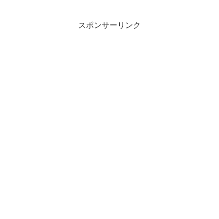
着地が読みやすく資金積み立て的にも現実的な年齢ではないでしょう
か
スポンサーリンク