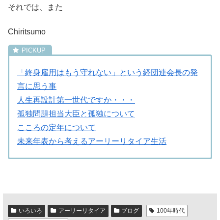
それでは、また
Chiritsumo
「終身雇用はもう守れない」という経団連会長の発
言に思う事
人生再設計第一世代ですか・・・
孤独問題担当大臣と孤独について
こころの定年について
未来年表から考えるアーリーリタイア生活
いろいろ
アーリーリタイア
ブログ
100年時代