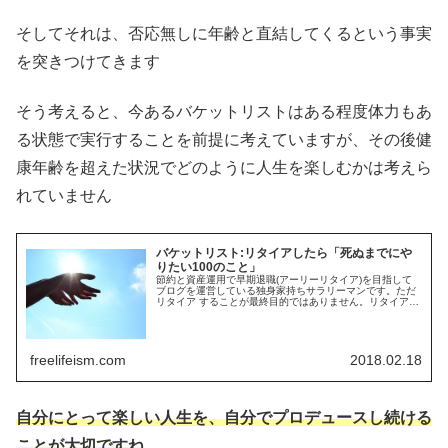
そしてそれは、否応無しに年齢と直結してくるという事実
を突きつけてきます
そう考えると、今あるバケットリストはある程度体力もあ
る状態で実行することを前提に考えていますが、その後健
康年齢を超えた状況でどのように人生を楽しむかは考えら
れていません
バケットリスト:リタイアしたら「死ぬまでにや
りたい100のこと」
節約と資産運用で早期退職(アーリーリタイア)を目指して
ブログを運営している独身家持ちサラリーマンです。ただ
リタイア することが最終目的ではありません。リタイアし
た後目的を持って自由に生きるためにバケットリスト (棺
桶リスト)を作成しています。バケットリスト完成させた上
で、リタイア資金に反映していきます
freelifeism.com
2018.02.18
自分にとって楽しい人生を、自分でプロデュースし続ける
ことが大切ですね