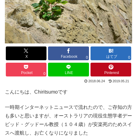
X
Facebook
はてブ
0
0
Pocket
LINE
Pinterest
0
2018.06.24
2019.05.21
こんにちは、Chiritsumoです
一時期インターネットニュースで流れたので、ご存知の方
も多いと思いますが、オーストラリアの現役生態学者デー
ビッド・グッドール教授（１０４歳）が安楽死のためスイ
スへ渡航し、お亡くなりになりました