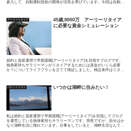
参入して、自動運転技術の開発が活気を帯びています。今回は自動運
転技術が実現したら、どんな使い方が出来るか考えてみます
45歳,9000万 アーリーリタイア
アーリーリタイア
に必要な資金シミュレーション
節約と資産運用で早期退職(アーリーリタイア)を目指すブログです。
独身家持ちサラリーマンがリタイアするためには資金がいくら必要
か？についてライフプランを立てて検証しました。検証条件はリタイ
ア年齢45歳,資金は準富裕層の9000万円です。45歳リタイアにはしっ
かりした準備と決断力があれば不可能ではないと思います
いつかは湖畔に住みたい！
バケットリスト
私は節約と資産運用で早期退職(アーリーリタイア)を目指してブログ
を運営している独身家持ちサラリーマンです。突然ですが、自分はか
なり湖畔生活に憧れています。仕事をしていると、湖畔生活なんて夢
のまた夢ですが、リタイアすれば住む場所は自由です。だとしたら、