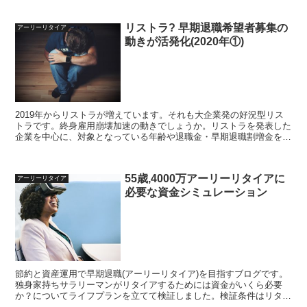
実現できるんじゃないか・・・「終の住処」としての湖畔生活につい
て考えてみます
リストラ? 早期退職希望者募集の
アーリーリタイア
動きが活発化(2020年①)
2019年からリストラが増えています。それも大企業発の好況型リス
トラです。終身雇用崩壊加速の動きでしょうか。リストラを発表した
企業を中心に、対象となっている年齢や退職金・早期退職割増金を調
べました。今回はノーリツ,LIXIL,サッポロ,オンワード,オンキョー,東
芝機械,FDK,NISSHA,ラオックスです
55歳,4000万アーリーリタイアに
アーリーリタイア
必要な資金シミュレーション
節約と資産運用で早期退職(アーリーリタイア)を目指すブログです。
独身家持ちサラリーマンがリタイアするためには資金がいくら必要
か？についてライフプランを立てて検証しました。検証条件はリタイ
ア年齢55歳,資金はアッパーマス層の4000万円です。55歳リタイアは