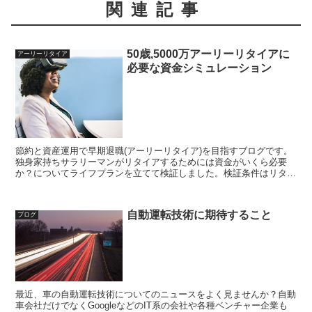
関連記事
50歳,5000万アーリーリタイアに
アーリーリタイア
必要な資金シミュレーション
節約と資産運用で早期退職(アーリーリタイア)を目指すブログです。
独身家持ちサラリーマンがリタイアするためには資金がいくら必要
か？についてライフプランを立てて検証しました。検証条件はリタイ
ア年齢50歳,資金は準富裕層の5000万円です。50歳リタイアは若さと
資金の積立て易さでバランスの取れた年齢ではないでしょうか
自動運転技術に期待すること
ブログ
最近、車の自動運転技術についてのニュースをよく見ませんか？自動
車会社だけでなくGoogleなどのIT系の会社や各種ベンチャー企業も