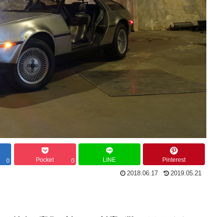
Pocket
LINE
Pinterest
0
0
2018.06.17
2019.05.21