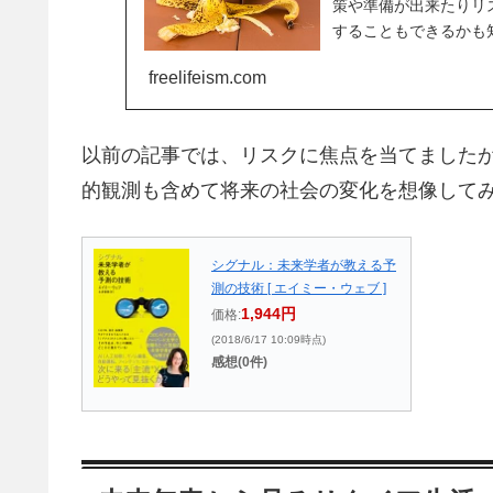
策や準備が出来たりリ
することもできるかも
たいと思います
freelifeism.com
以前の記事では、リスクに焦点を当てました
的観測も含めて将来の社会の変化を想像して
シグナル：未来学者が教える予
測の技術 [ エイミー・ウェブ ]
1,944円
価格:
(2018/6/17 10:09時点)
感想(0件)