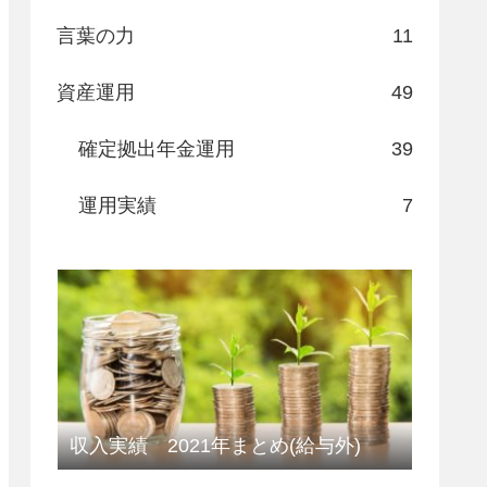
言葉の力
11
資産運用
49
確定拠出年金運用
39
運用実績
7
収入実績 2021年まとめ(給与外)