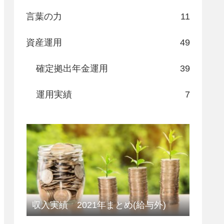
言葉の力
11
資産運用
49
確定拠出年金運用
39
運用実績
7
収入実績 2021年まとめ(給与外)