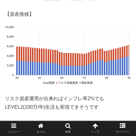
【資産推移】
リスク資産運用が出来ればインフレ率2%でも
LEVEL2(100万/年)生活も実現できそうです
シミュレーション(インフレ率2%,リスク資産運
メニュー
ホーム
検索
トップ
サイドバー