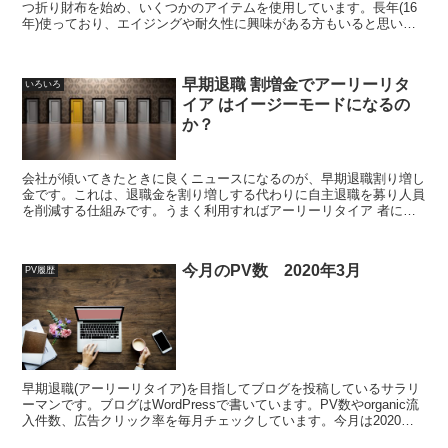
つ折り財布を始め、いくつかのアイテムを使用しています。長年(16
年)使っており、エイジングや耐久性に興味がある方もいると思いま
すので紹介します。参考にしてください
早期退職 割増金でアーリーリタ
いろいろ
イア はイージーモードになるの
か？
会社が傾いてきたときに良くニュースになるのが、早期退職割り増し
金です。これは、退職金を割り増しする代わりに自主退職を募り人員
を削減する仕組みです。うまく利用すればアーリーリタイア 者にと
っては追い風となる魅力的な仕組みではないでしょうか。
今月のPV数 2020年3月
PV履歴
早期退職(アーリーリタイア)を目指してブログを投稿しているサラリ
ーマンです。ブログはWordPressで書いています。PV数やorganic流
入件数、広告クリック率を毎月チェックしています。今月は2020年
03月のまとめです。コロナ影響で確定拠出年金の検索流入が増えま