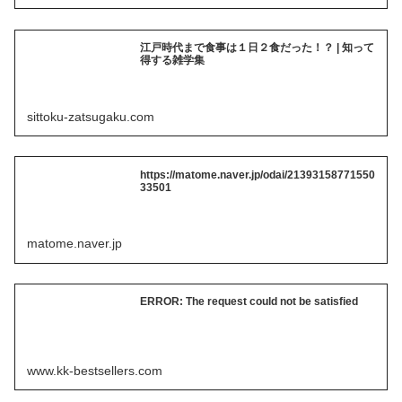
江戸時代まで食事は１日２食だった！？ | 知って
得する雑学集
sittoku-zatsugaku.com
https://matome.naver.jp/odai/21393158771550
33501
matome.naver.jp
ERROR: The request could not be satisfied
www.kk-bestsellers.com