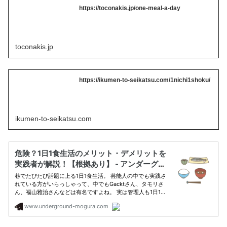
https://toconakis.jp/one-meal-a-day
toconakis.jp
https://ikumen-to-seikatsu.com/1nichi1shoku/
ikumen-to-seikatsu.com