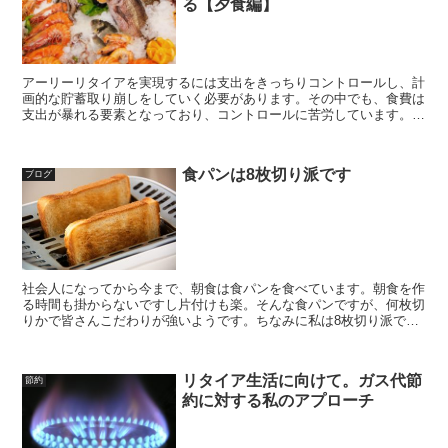
る【夕食編】
アーリーリタイアを実現するには支出をきっちりコントロールし、計
画的な貯蓄取り崩しをしていく必要があります。その中でも、食費は
支出が暴れる要素となっており、コントロールに苦労しています。現
状のやり方を振り返り、アーリーリタイアに向けて改善できることは
無いのか？を考えていきます。今回は夕食費編です
食パンは8枚切り派です
ブログ
社会人になってから今まで、朝食は食パンを食べています。朝食を作
る時間も掛からないですし片付けも楽。そんな食パンですが、何枚切
りかで皆さんこだわりが強いようです。ちなみに私は8枚切り派で
す。何故8枚切りが私を魅了するのか？について考えてみます
リタイア生活に向けて。ガス代節
節約
約に対する私のアプローチ