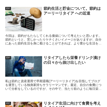
節約生活と貯金について。節約は
節約
アーリーリタイア への近道
今回は、節約がもたらしてくれる価値について考えたいと思います。
節約というと、苦しかったりケチくさいイメージがありますが、自分
にあった節約生活を身に着けることができれば、より豊かな生活を送
ることができると思っています。今回は、そんな話です
リタイアしたら栄養ドリンク漬け
節約
の日々から抜け出したい
私は節約と資産運用で早期退職(アーリーリタイア)を目指してブログ
を運営している独身家持ちサラリーマンです。最近、自分の食費につ
いて分析をしているのですが、その中で、当たり前のように毎日栄養
ドリンクを飲んでいることにハタと気づきました。これって結構な支
出では無いのか。。。でも飲まないと毎日が不安。今回は、そんな栄
養ドリンクのお話です
リタイア生活に向けて食費を考え
節約