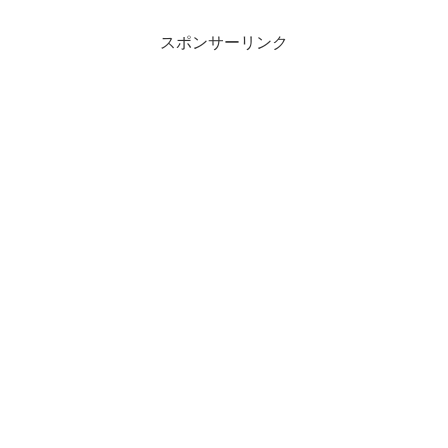
員 パワハラ自殺について思う事を綴ります
スポンサーリンク