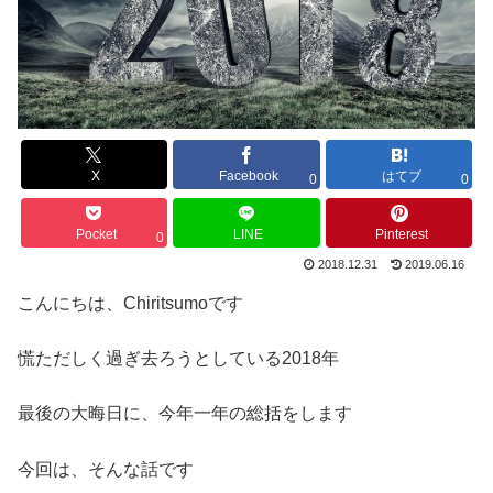
X
Facebook
はてブ
0
0
Pocket
LINE
Pinterest
0
2018.12.31
2019.06.16
こんにちは、Chiritsumoです
慌ただしく過ぎ去ろうとしている2018年
最後の大晦日に、今年一年の総括をします
今回は、そんな話です