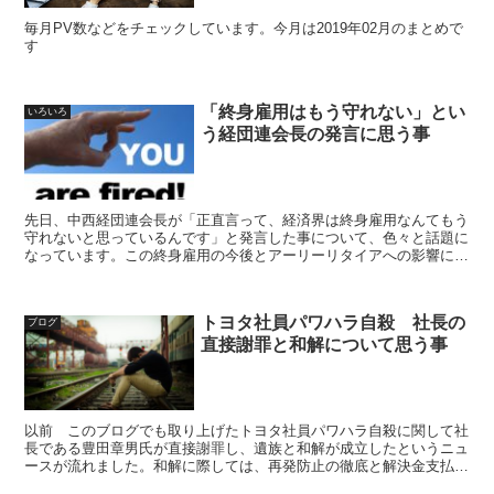
毎月PV数などをチェックしています。今月は2019年02月のまとめで
す
「終身雇用はもう守れない」とい
いろいろ
う経団連会長の発言に思う事
先日、中西経団連会長が「正直言って、経済界は終身雇用なんてもう
守れないと思っているんです」と発言した事について、色々と話題に
なっています。この終身雇用の今後とアーリーリタイアへの影響につ
いて考えてみたいと思います
トヨタ社員パワハラ自殺 社長の
ブログ
直接謝罪と和解について思う事
以前 このブログでも取り上げたトヨタ社員パワハラ自殺に関して社
長である豊田章男氏が直接謝罪し、遺族と和解が成立したというニュ
ースが流れました。和解に際しては、再発防止の徹底と解決金支払い
が提示されたようです。今回のニュースを受けて、改めてトヨタ社