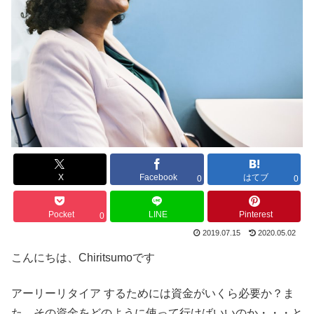
X
Facebook
はてブ
0
0
Pocket
LINE
Pinterest
0
2019.07.15
2020.05.02
こんにちは、Chiritsumoです
アーリーリタイア するためには資金がいくら必要か？ま
た、その資金をどのように使って行けばいいのか・・・と