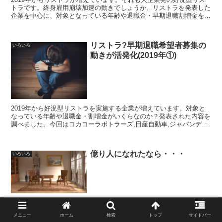
トラです。終身雇用崩壊加速の動きでしょうか。リストラを発表した
企業を中心に、対象となっている年齢や退職金・早期退職割増金を調
べました。今回はノーリツ,LIXIL,サッポロ,オンワード,オンキョー,東
芝機械,FDK,NISSHA,ラオックスです
リストラ?早期退職希望者募集の
いろいろ
動きが活発化(2019年①)
2019年から好況型リストラを実施する企業が増えています。対象と
なっている年齢や退職金・割増金がいくらなのか？発表された内容を
調べました。今回はコカコーラボトラーズ,日産自動車,ジャパンディ
スプレイ,中外製薬,協和発酵キリン,東芝デバイス&ストレージ,カシオ
計算機です
億り人になれたなら・・・
いろいろ
私はアーリーリタイアを目指して資産をコツコツと積み重ねていま
す。一度は夢見る資産と言えば、億超えですよね。最近では、億を超
メニュー
ホーム
検索
トップ
サイドバー
える資産を持っている人は「億り人」なんて呼ばれています。もし億