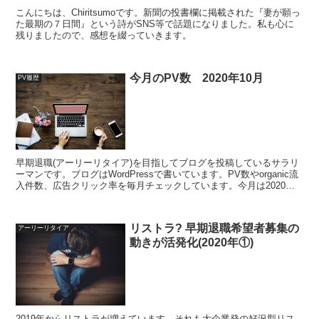
こんにちは、Chiritsumoです。新聞の投書欄に掲載された『妻が願っ
た最期の７日間』という詩がSNS等で話題になりました。私も心に
残りましたので、感想を綴っていきます。
今月のPV数 2020年10月
PV履歴
早期退職(アーリーリタイア)を目指してブログを投稿しているサラリ
ーマンです。ブログはWordPressで書いています。PV数やorganic流
入件数、広告クリック率を毎月チェックしています。今月は2020年
10月のまとめです
リストラ? 早期退職希望者募集の
アーリーリタイア
動きが活発化(2020年①)
2019年からリストラが増えています。それも大企業発の好況型リス