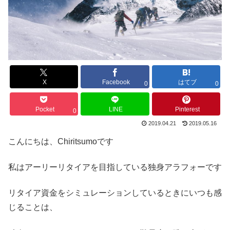
X
Facebook
はてブ
0
0
Pocket
LINE
Pinterest
0
2019.04.21
2019.05.16
こんにちは、Chiritsumoです
私はアーリーリタイアを目指している独身アラフォーです
リタイア資金をシミュレーションしているときにいつも感
じることは、