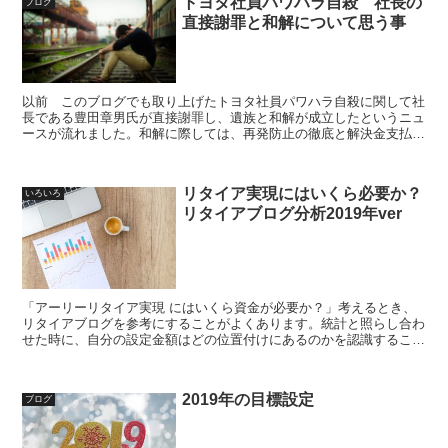
トヨタ社員パワハラ自殺 社長の
ブログ
直接謝罪と和解について思う事
以前 このブログでも取り上げたトヨタ社員パワハラ自殺に関して社
長である豊田章男氏が直接謝罪し、遺族と和解が成立したというニュ
ースが流れました。和解に際しては、再発防止の徹底と解決金支払い
が提示されたようです。今回のニュースを受けて、改めてトヨタ社
員 パワハラ自殺について思う事を綴ります
リタイア実現にはいくら必要か？
いろいろ
リタイアブログ分析2019年ver
「アーリーリタイア実現 にはいくら資金が必要か？」考えるとき、
リタイアブログを参考にすることがよくあります。統計と照らし合わ
せた時に、自分の設定金額はどの位置付けにあるのかを認識すること
は有効な事だと思います。そこでブログのリタイア資金額を調査・分
析してみます
2019年の目標設定
ブログ