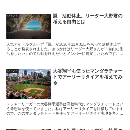
年を表現すると何になるか・・・。今年の自分にとっての漢字一文字
です
嵐 活動休止。リーダー大野君の
いろいろ
考える自由とは
人気アイドルグループ「嵐」が2020年12月31日をもって活動休止す
ることが発表されました。きっかけはリーダー大野さんが「自由な生
活をしたい」ので活動を終えたいとメンバーに提案したためです。大
野さんが思い描く自由な生活とは何なのか？何故そんな想いに至った
のか？
大谷翔平も使ったマンダラチャー
いろいろ
トでアーリーリタイアを考えてみ
る
メジャーリーガーの大谷翔平選手は高校時代にマンダラチャートとい
う発想法を使っていました。私はアーリーリタイアを目指しています
ので、このマンダラチャートを使ってアーリーリタイア実現を考えて
いきたいと思います