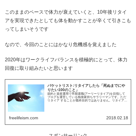
このままのペースで体力が衰えていくと、10年後リタイ
アを実現できたとしても体を動かすことが辛くて引きこも
ってしまいそうです
なので、今回のことにはかなり危機感を覚えました
2020年はワークライフバランスを積極的にとって、体力
回復に取り組みたいと思います
バケットリスト:リタイアしたら「死ぬまでにや
りたい100のこと」
節約と資産運用で早期退職(アーリーリタイア)を目指して
ブログを運営している独身家持ちサラリーマンです。ただ
リタイア することが最終目的ではありません。リタイアし
た後目的を持って自由に生きるためにバケットリスト (棺
桶リスト)を作成しています。バケットリスト完成させた上
で、リタイア資金に反映していきます
freelifeism.com
2018.02.18
スポンサーリンク